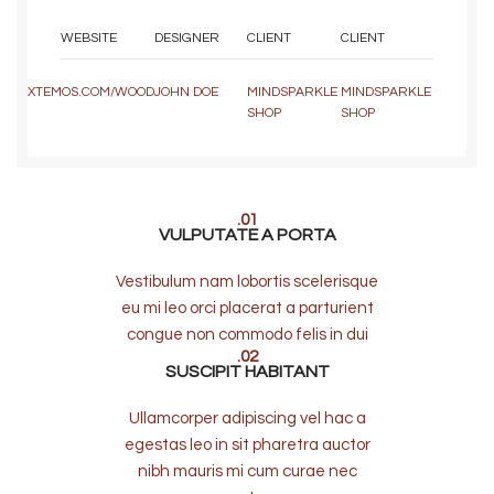
WEBSITE
DESIGNER
CLIENT
CLIENT
XTEMOS.COM/WOOD
JOHN DOE
MINDSPARKLE
MINDSPARKLE
SHOP
SHOP
01.
VULPUTATE A PORTA
Vestibulum nam lobortis scelerisque
eu mi leo orci placerat a parturient
congue non commodo felis in dui
02.
SUSCIPIT HABITANT
Ullamcorper adipiscing vel hac a
egestas leo in sit pharetra auctor
nibh mauris mi cum curae nec