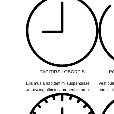
TACITIRS LOBORTIS
P
Elis mus a habitant mi suspendisse
Vestibul
adipiscing ultricies torquent id urna.
primis ul