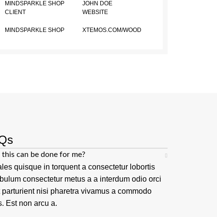
MINDSPARKLE SHOP
JOHN DOE
CLIENT
WEBSITE
MINDSPARKLE SHOP
XTEMOS.COM/WOOD
Qs
this can be done for me?
les quisque in torquent a consectetur lobortis
ibulum consectetur metus a a interdum odio orci
t parturient nisi pharetra vivamus a commodo
s. Est non arcu a.