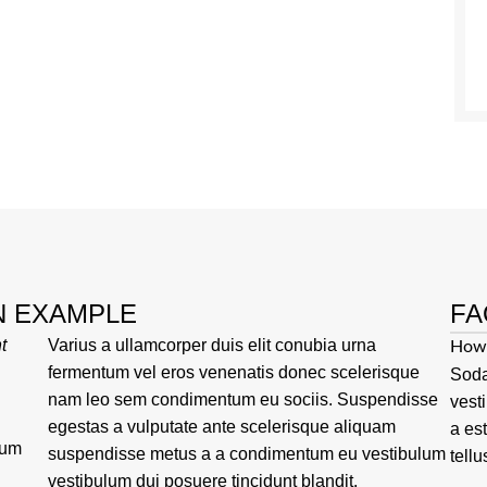
N EXAMPLE
FA
t
Varius a ullamcorper duis elit conubia urna
How 
fermentum vel eros venenatis donec scelerisque
Soda
nam leo sem condimentum eu sociis. Suspendisse
vest
egestas a vulputate ante scelerisque aliquam
a es
tum
suspendisse metus a a condimentum eu vestibulum
tellu
vestibulum dui posuere tincidunt blandit.