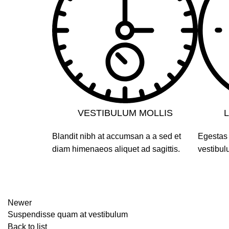
VESTIBULUM MOLLIS
Blandit nibh at accumsan a a sed et
Egestas 
diam himenaeos aliquet ad sagittis.
vestibul
Newer
Suspendisse quam at vestibulum
Back to list